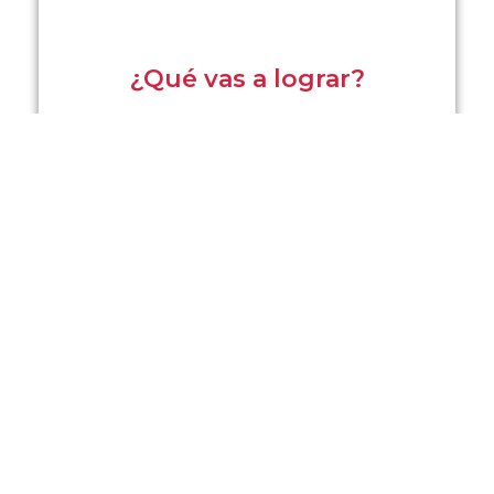
¿Qué vas a lograr?
Presentarte y saludar
Hablar de ti, familia, nacionalidad
Números, días, horas, colores
Pedir y dar información básica
Comprar en tiendas / pedir comida simple
Duración:
60–90 horas