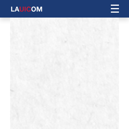
Centro Internacional de Idiomas Andres Bello
C.I.I.A.B.